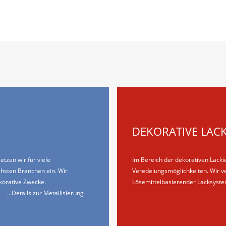
DEKORATIVE LAC
tzen wir für viele
Im Bereich der dekorativen Lackie
chsten Branchen ein. Wir
Veredelungsmöglichkeiten. Wir ve
korative Zwecke.
Lösemittelbasierender Lacksyst
...Details zur Metallisierung