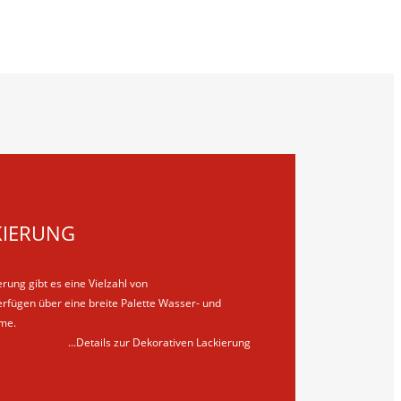
KIERUNG
rung gibt es eine Vielzahl von
rfügen über eine breite Palette Wasser- und
eme.
...Details zur Dekorativen Lackierung