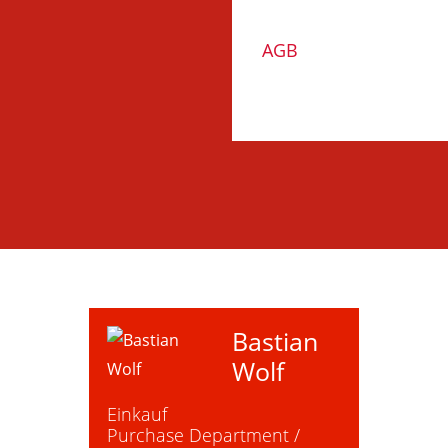
AGB
Bastian
Wolf
Einkauf
Purchase Department /